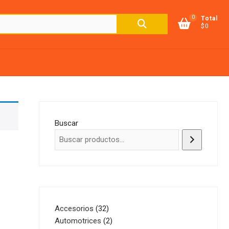
0
Buscar
Total
$0
por:
Buscar
32
Accesorios
32
productos
2
Automotrices
2