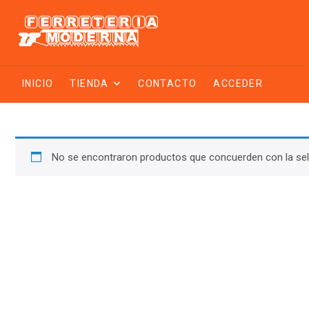
Saltar
al
contenido
INICIO
TIENDA
CONTACTO
ACCEDER
No se encontraron productos que concuerden con la sel