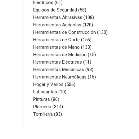
61
productos
Eléctricos
61
productos
58
Equipos de Seguridad
58
productos
108
Herramientas Abrasivas
108
120
productos
Herramientas Agrícolas
120
productos
130
Herramientas de Construcción
130
156
productos
Herramientas de Corte
156
productos
133
Herramientas de Mano
133
productos
15
Herramientas de Medición
15
11
productos
Herramientas Eléctricas
11
productos
93
Herramientas Mecánicas
93
productos
16
Herramientas Neumáticas
16
506
productos
Hogar y Varios
506
10
productos
Lubricantes
10
86
productos
Pinturas
86
productos
314
Plomería
314
83
productos
Tornillería
83
productos