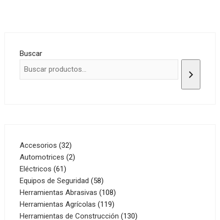
Buscar
32
Accesorios
32
productos
2
Automotrices
2
61
productos
Eléctricos
61
productos
58
Equipos de Seguridad
58
productos
108
Herramientas Abrasivas
108
119
productos
Herramientas Agrícolas
119
productos
130
Herramientas de Construcción
130