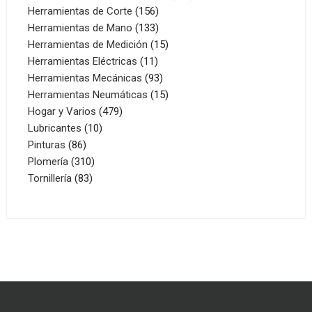
156
productos
Herramientas de Corte
156
productos
133
Herramientas de Mano
133
productos
15
Herramientas de Medición
15
11
productos
Herramientas Eléctricas
11
productos
93
Herramientas Mecánicas
93
productos
15
Herramientas Neumáticas
15
479
productos
Hogar y Varios
479
10
productos
Lubricantes
10
86
productos
Pinturas
86
productos
310
Plomería
310
83
productos
Tornillería
83
productos