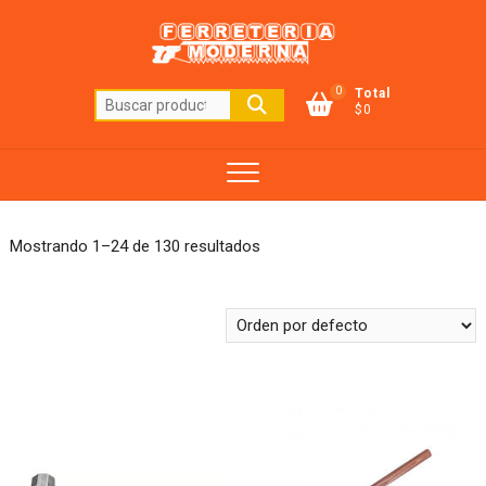
Saltar
al
contenido
0
Total
Buscar
$0
por:
Mostrando 1–24 de 130 resultados