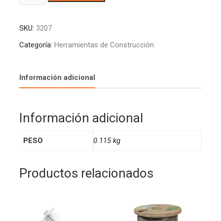
PLASTICA
l
AMARILLA
t
SKU:
3207
X
e
MTS
r
Categoría:
Herramientas de Construcción
(
n
BOLSA
a
X
t
Información adicional
20
i
MTS)
v
cantidad
e
Información adicional
:
PESO
0.115 kg
Productos relacionados