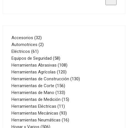
32
Accesorios
32
productos
2
Automotrices
2
61
productos
Eléctricos
61
productos
58
Equipos de Seguridad
58
productos
108
Herramientas Abrasivas
108
120
productos
Herramientas Agrícolas
120
productos
130
Herramientas de Construcción
130
156
productos
Herramientas de Corte
156
productos
133
Herramientas de Mano
133
productos
15
Herramientas de Medición
15
11
productos
Herramientas Eléctricas
11
productos
93
Herramientas Mecánicas
93
productos
16
Herramientas Neumáticas
16
506
productos
Hogar y Varios
506