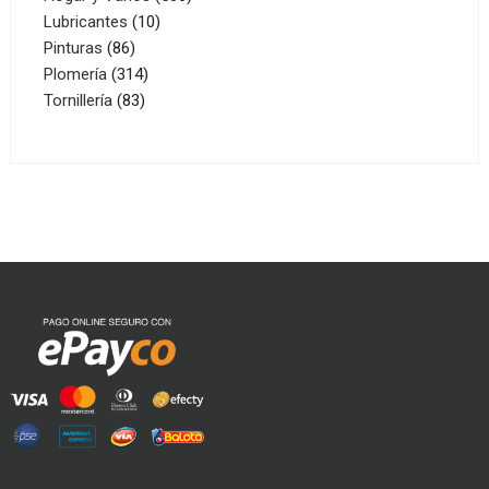
10
productos
Lubricantes
10
86
productos
Pinturas
86
productos
314
Plomería
314
83
productos
Tornillería
83
productos