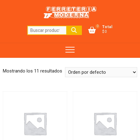
Saltar
al
contenido
0
Total
Buscar
$0
por:
Mostrando los 11 resultados