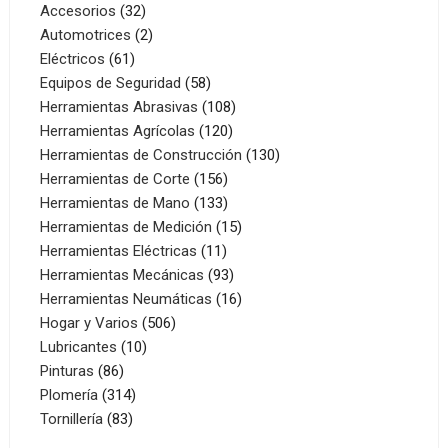
32
Accesorios
32
productos
2
Automotrices
2
61
productos
Eléctricos
61
productos
58
Equipos de Seguridad
58
productos
108
Herramientas Abrasivas
108
120
productos
Herramientas Agrícolas
120
productos
130
Herramientas de Construcción
130
156
productos
Herramientas de Corte
156
productos
133
Herramientas de Mano
133
productos
15
Herramientas de Medición
15
11
productos
Herramientas Eléctricas
11
productos
93
Herramientas Mecánicas
93
productos
16
Herramientas Neumáticas
16
506
productos
Hogar y Varios
506
10
productos
Lubricantes
10
86
productos
Pinturas
86
productos
314
Plomería
314
83
productos
Tornillería
83
productos