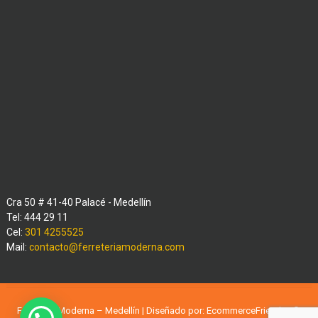
Cra 50 # 41-40 Palacé - Medellín
Tel: 444 29 11
Cel:
301 4255525
Mail:
contacto@ferreteriamoderna.com
Ferreteria Moderna – Medellín | Diseñado por:
EcommerceFriends
| ©