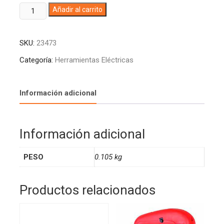
EXTENSION
A
Añadir al carrito
ELECTRICA
l
FINA
t
SKU:
23473
6FT
e
(1.8M)
r
Categoría:
Herramientas Eléctricas
DUPLEX
n
BLANCA
a
CARM-
t
Información adicional
003
i
(100)
v
cantidad
e
Información adicional
:
PESO
0.105 kg
Productos relacionados