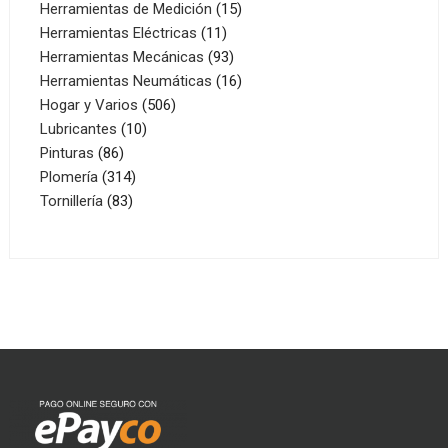
productos
15
Herramientas de Medición
15
11
productos
Herramientas Eléctricas
11
productos
93
Herramientas Mecánicas
93
productos
16
Herramientas Neumáticas
16
506
productos
Hogar y Varios
506
10
productos
Lubricantes
10
86
productos
Pinturas
86
productos
314
Plomería
314
83
productos
Tornillería
83
productos