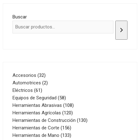
Buscar
32
Accesorios
32
productos
2
Automotrices
2
61
productos
Eléctricos
61
productos
58
Equipos de Seguridad
58
productos
108
Herramientas Abrasivas
108
120
productos
Herramientas Agrícolas
120
productos
130
Herramientas de Construcción
130
156
productos
Herramientas de Corte
156
productos
133
Herramientas de Mano
133