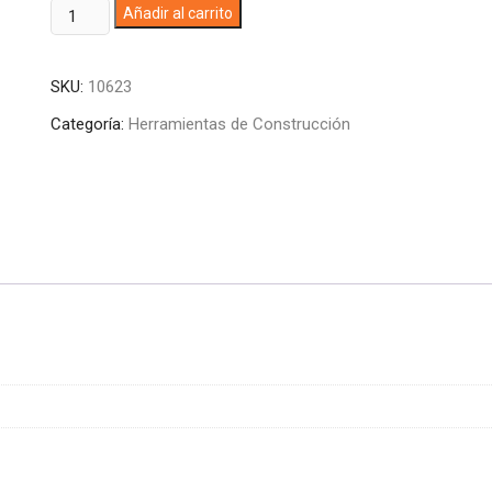
BICHIROQUE
A
Añadir al carrito
(AMARRADORES)
l
cantidad
t
SKU:
10623
e
r
Categoría:
Herramientas de Construcción
n
a
t
i
v
e
: