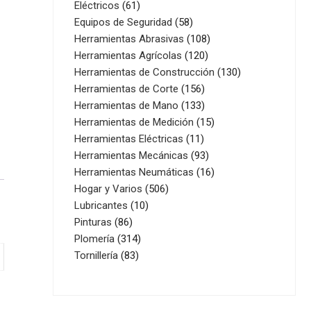
61
productos
Eléctricos
61
productos
58
Equipos de Seguridad
58
productos
108
Herramientas Abrasivas
108
120
productos
Herramientas Agrícolas
120
productos
130
Herramientas de Construcción
130
156
productos
Herramientas de Corte
156
productos
133
Herramientas de Mano
133
productos
15
Herramientas de Medición
15
11
productos
Herramientas Eléctricas
11
productos
93
Herramientas Mecánicas
93
productos
16
Herramientas Neumáticas
16
506
productos
Hogar y Varios
506
10
productos
Lubricantes
10
86
productos
Pinturas
86
productos
314
Plomería
314
83
productos
Tornillería
83
productos