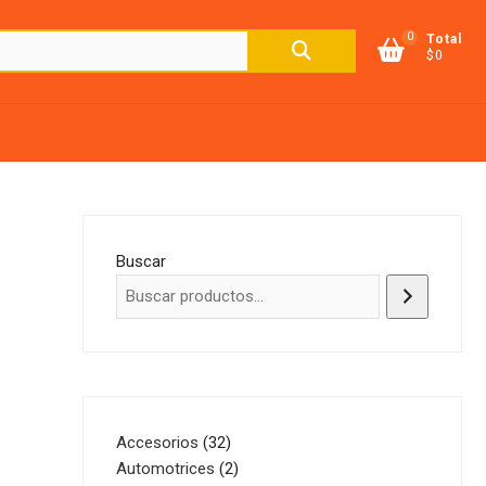
0
Buscar
Total
$0
por:
Buscar
32
Accesorios
32
productos
2
Automotrices
2