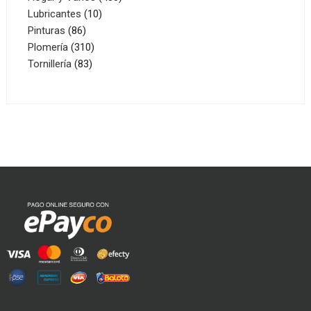
10
productos
Lubricantes
10
86
productos
Pinturas
86
productos
310
Plomería
310
83
productos
Tornillería
83
productos