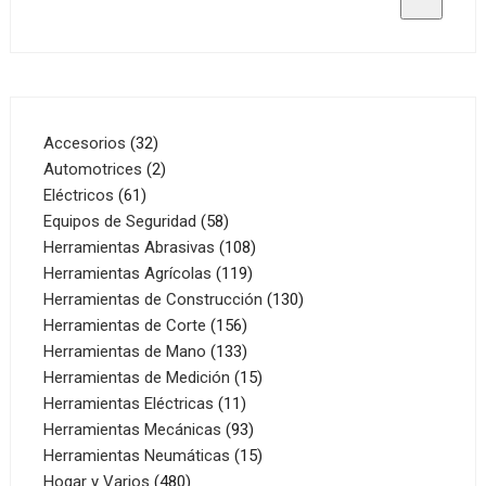
32
Accesorios
32
productos
2
Automotrices
2
61
productos
Eléctricos
61
productos
58
Equipos de Seguridad
58
productos
108
Herramientas Abrasivas
108
119
productos
Herramientas Agrícolas
119
productos
130
Herramientas de Construcción
130
156
productos
Herramientas de Corte
156
productos
133
Herramientas de Mano
133
productos
15
Herramientas de Medición
15
11
productos
Herramientas Eléctricas
11
productos
93
Herramientas Mecánicas
93
productos
15
Herramientas Neumáticas
15
480
productos
Hogar y Varios
480