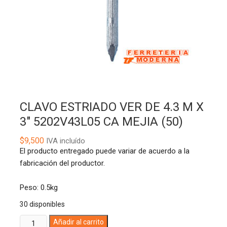
CLAVO ESTRIADO VER DE 4.3 M X
3″ 5202V43L05 CA MEJIA (50)
$
9,500
IVA incluído
El producto entregado puede variar de acuerdo a la
fabricación del productor.
Peso: 0.5kg
30 disponibles
CLAVO
A
Añadir al carrito