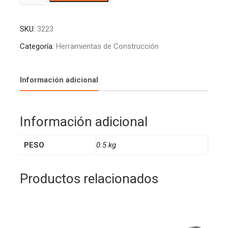
ESTRIADO
l
VER
t
SKU:
3223
DE
e
4.3
r
Categoría:
Herramientas de Construcción
M
n
X
a
3"
t
Información adicional
5202V43L05
i
CA
v
MEJIA
e
Información adicional
(50)
:
cantidad
PESO
0.5 kg
Productos relacionados