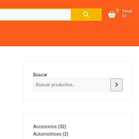
0
Buscar
Total
$0
por:
Buscar
32
Accesorios
32
productos
2
Automotrices
2