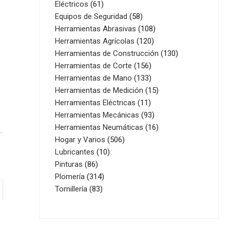
61
productos
Eléctricos
61
productos
58
Equipos de Seguridad
58
productos
108
Herramientas Abrasivas
108
120
productos
Herramientas Agrícolas
120
productos
130
Herramientas de Construcción
130
156
productos
Herramientas de Corte
156
productos
133
Herramientas de Mano
133
productos
15
Herramientas de Medición
15
11
productos
Herramientas Eléctricas
11
productos
93
Herramientas Mecánicas
93
productos
16
Herramientas Neumáticas
16
506
productos
Hogar y Varios
506
10
productos
Lubricantes
10
86
productos
Pinturas
86
productos
314
Plomería
314
83
productos
Tornillería
83
productos