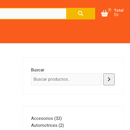
0
Buscar
Total
$0
por:
Buscar
32
Accesorios
32
productos
2
Automotrices
2