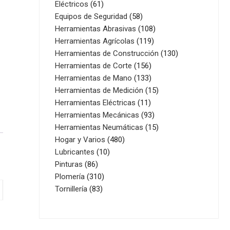
61
productos
Eléctricos
61
productos
58
Equipos de Seguridad
58
productos
108
Herramientas Abrasivas
108
119
productos
Herramientas Agrícolas
119
productos
130
Herramientas de Construcción
130
156
productos
Herramientas de Corte
156
productos
133
Herramientas de Mano
133
productos
15
Herramientas de Medición
15
11
productos
Herramientas Eléctricas
11
productos
93
Herramientas Mecánicas
93
productos
15
Herramientas Neumáticas
15
480
productos
Hogar y Varios
480
10
productos
Lubricantes
10
86
productos
Pinturas
86
productos
310
Plomería
310
83
productos
Tornillería
83
productos