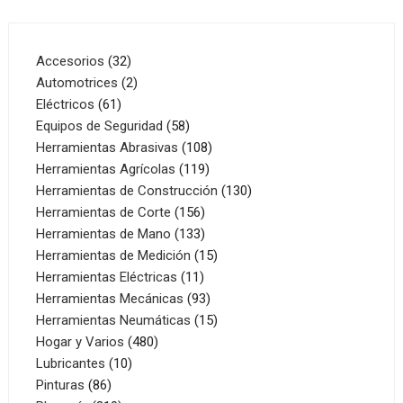
32
Accesorios
32
productos
2
Automotrices
2
61
productos
Eléctricos
61
productos
58
Equipos de Seguridad
58
productos
108
Herramientas Abrasivas
108
119
productos
Herramientas Agrícolas
119
productos
130
Herramientas de Construcción
130
156
productos
Herramientas de Corte
156
productos
133
Herramientas de Mano
133
productos
15
Herramientas de Medición
15
11
productos
Herramientas Eléctricas
11
productos
93
Herramientas Mecánicas
93
productos
15
Herramientas Neumáticas
15
480
productos
Hogar y Varios
480
10
productos
Lubricantes
10
86
productos
Pinturas
86