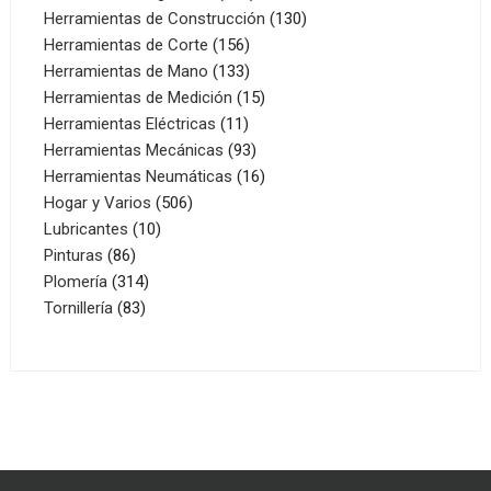
productos
130
Herramientas de Construcción
130
156
productos
Herramientas de Corte
156
productos
133
Herramientas de Mano
133
productos
15
Herramientas de Medición
15
11
productos
Herramientas Eléctricas
11
productos
93
Herramientas Mecánicas
93
productos
16
Herramientas Neumáticas
16
506
productos
Hogar y Varios
506
10
productos
Lubricantes
10
86
productos
Pinturas
86
productos
314
Plomería
314
83
productos
Tornillería
83
productos