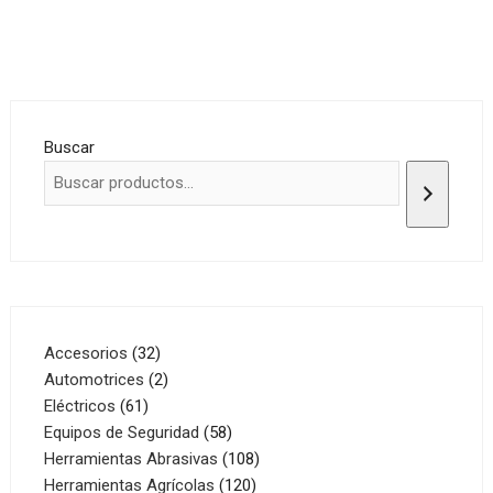
Buscar
32
Accesorios
32
productos
2
Automotrices
2
61
productos
Eléctricos
61
productos
58
Equipos de Seguridad
58
productos
108
Herramientas Abrasivas
108
120
productos
Herramientas Agrícolas
120