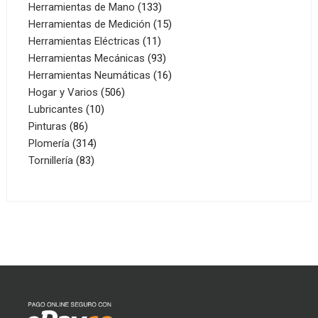
productos
133
Herramientas de Mano
133
productos
15
Herramientas de Medición
15
11
productos
Herramientas Eléctricas
11
productos
93
Herramientas Mecánicas
93
productos
16
Herramientas Neumáticas
16
506
productos
Hogar y Varios
506
10
productos
Lubricantes
10
86
productos
Pinturas
86
productos
314
Plomería
314
83
productos
Tornillería
83
productos