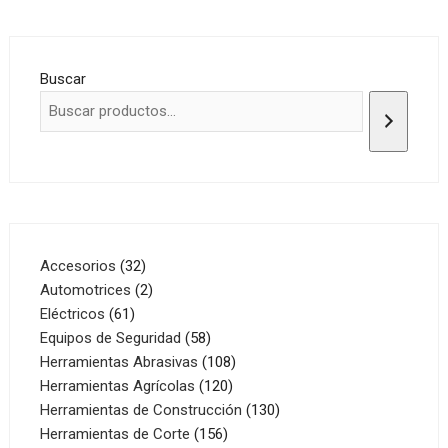
Buscar
32
Accesorios
32
productos
2
Automotrices
2
61
productos
Eléctricos
61
productos
58
Equipos de Seguridad
58
productos
108
Herramientas Abrasivas
108
120
productos
Herramientas Agrícolas
120
productos
130
Herramientas de Construcción
130
156
productos
Herramientas de Corte
156