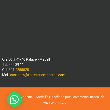
Cra 50 # 41-40 Palacé - Medellín
Tel: 444 29 11
Cel:
301 4255525
Mail:
contacto@ferreteriamoderna.com
Ferreteria Moderna – Medellín | Diseñado por:
EcommerceFriends
| ©
2022
WordPress