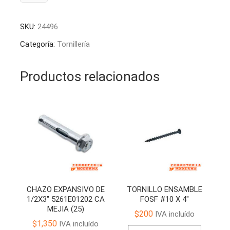
PRESION
l
5/8"
t
SKU:
24496
GALV
e
ELECTROLITICO
r
Categoría:
Tornillería
5209058MGE
n
CA
a
Productos relacionados
MEJIA
t
(100)
i
cantidad
v
e
:
CHAZO EXPANSIVO DE
TORNILLO ENSAMBLE
1/2X3″ 5261E01202 CA
FOSF #10 X 4″
MEJIA (25)
$
200
IVA incluído
$
1,350
IVA incluído