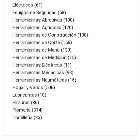
61
productos
Eléctricos
61
productos
58
Equipos de Seguridad
58
productos
108
Herramientas Abrasivas
108
120
productos
Herramientas Agrícolas
120
productos
130
Herramientas de Construcción
130
156
productos
Herramientas de Corte
156
133
productos
Herramientas de Mano
133
productos
15
Herramientas de Medición
15
11
productos
Herramientas Eléctricas
11
productos
93
Herramientas Mecánicas
93
productos
16
Herramientas Neumáticas
16
506
productos
Hogar y Varios
506
10
productos
Lubricantes
10
86
productos
Pinturas
86
productos
314
Plomería
314
83
productos
Tornillería
83
productos