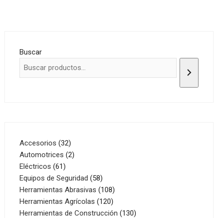
Buscar
32
Accesorios
32
productos
2
Automotrices
2
61
productos
Eléctricos
61
productos
58
Equipos de Seguridad
58
productos
108
Herramientas Abrasivas
108
120
productos
Herramientas Agrícolas
120
productos
130
Herramientas de Construcción
130