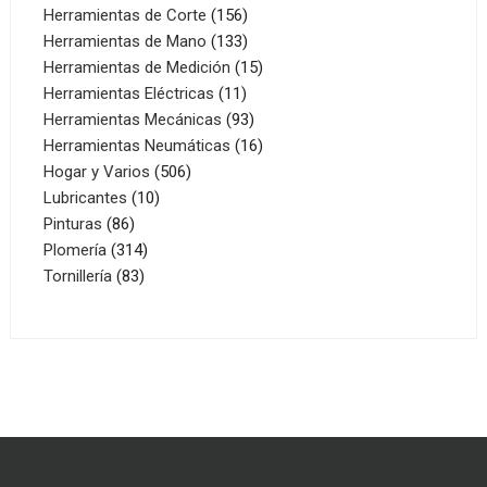
156
productos
Herramientas de Corte
156
productos
133
Herramientas de Mano
133
productos
15
Herramientas de Medición
15
11
productos
Herramientas Eléctricas
11
productos
93
Herramientas Mecánicas
93
productos
16
Herramientas Neumáticas
16
506
productos
Hogar y Varios
506
10
productos
Lubricantes
10
86
productos
Pinturas
86
productos
314
Plomería
314
83
productos
Tornillería
83
productos