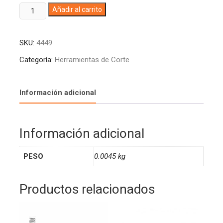
BROCA
A
Añadir al carrito
CONCRETO
l
5/32
t
SKU:
4449
X
e
3
r
Categoría:
Herramientas de Corte
GRANEL
n
HERRAGRO
a
X
t
Información adicional
10
i
UNIDADES
v
T1347752402
e
Información adicional
(10)
:
cantidad
PESO
0.0045 kg
Productos relacionados