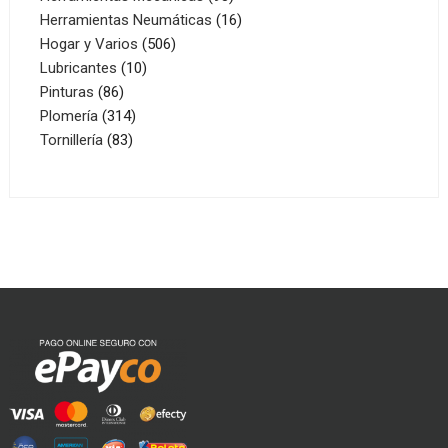
productos
16
Herramientas Neumáticas
16
506
productos
Hogar y Varios
506
10
productos
Lubricantes
10
86
productos
Pinturas
86
productos
314
Plomería
314
83
productos
Tornillería
83
productos