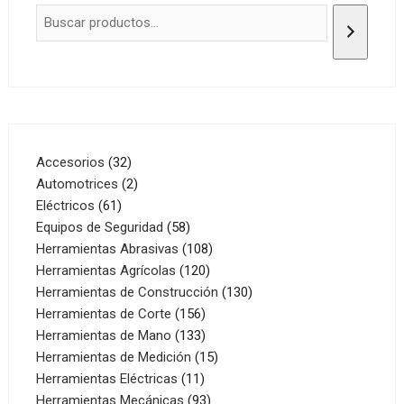
32
Accesorios
32
productos
2
Automotrices
2
61
productos
Eléctricos
61
productos
58
Equipos de Seguridad
58
productos
108
Herramientas Abrasivas
108
120
productos
Herramientas Agrícolas
120
productos
130
Herramientas de Construcción
130
156
productos
Herramientas de Corte
156
productos
133
Herramientas de Mano
133
productos
15
Herramientas de Medición
15
11
productos
Herramientas Eléctricas
11
productos
93
Herramientas Mecánicas
93