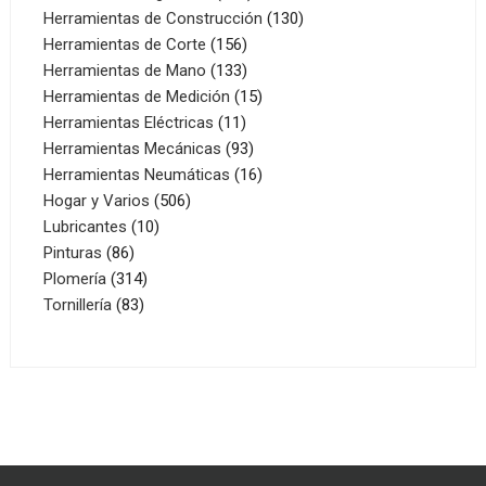
productos
130
Herramientas de Construcción
130
156
productos
Herramientas de Corte
156
productos
133
Herramientas de Mano
133
productos
15
Herramientas de Medición
15
11
productos
Herramientas Eléctricas
11
productos
93
Herramientas Mecánicas
93
productos
16
Herramientas Neumáticas
16
506
productos
Hogar y Varios
506
10
productos
Lubricantes
10
86
productos
Pinturas
86
productos
314
Plomería
314
83
productos
Tornillería
83
productos