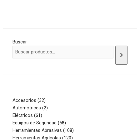
Buscar
32
Accesorios
32
productos
2
Automotrices
2
61
productos
Eléctricos
61
productos
58
Equipos de Seguridad
58
productos
108
Herramientas Abrasivas
108
120
productos
Herramientas Agrícolas
120