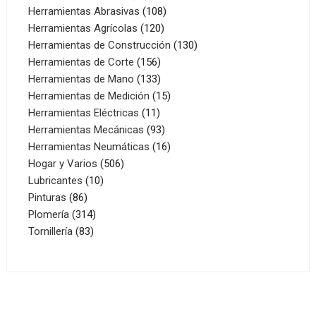
productos
108
Herramientas Abrasivas
108
120
productos
Herramientas Agrícolas
120
productos
130
Herramientas de Construcción
130
156
productos
Herramientas de Corte
156
productos
133
Herramientas de Mano
133
productos
15
Herramientas de Medición
15
11
productos
Herramientas Eléctricas
11
productos
93
Herramientas Mecánicas
93
productos
16
Herramientas Neumáticas
16
506
productos
Hogar y Varios
506
10
productos
Lubricantes
10
86
productos
Pinturas
86
productos
314
Plomería
314
83
productos
Tornillería
83
productos