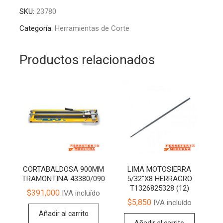
DIN
t
SKU:
23780
338
e
19/64
r
Categoría:
Herramientas de Corte
7.6MM
n
52092
a
Productos relacionados
TAKIMA
t
cantidad
i
v
e
:
CORTABALDOSA 900MM
LIMA MOTOSIERRA
TRAMONTINA 43380/090
5/32″X8 HERRAGRO
T1326825328 (12)
$
391,000
IVA incluído
$
5,850
IVA incluído
Añadir al carrito
Añadir al carrito