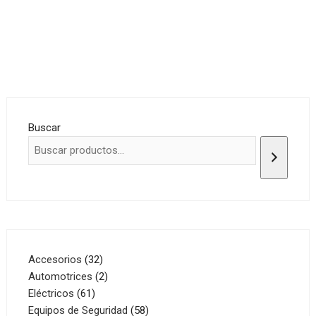
Buscar
32
Accesorios
32
productos
2
Automotrices
2
61
productos
Eléctricos
61
productos
58
Equipos de Seguridad
58