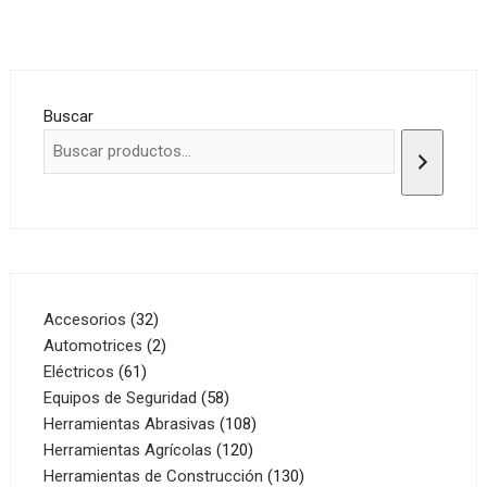
Buscar
32
Accesorios
32
productos
2
Automotrices
2
61
productos
Eléctricos
61
productos
58
Equipos de Seguridad
58
productos
108
Herramientas Abrasivas
108
120
productos
Herramientas Agrícolas
120
productos
130
Herramientas de Construcción
130