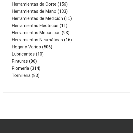
156
productos
Herramientas de Corte
156
productos
133
Herramientas de Mano
133
productos
15
Herramientas de Medición
15
11
productos
Herramientas Eléctricas
11
productos
93
Herramientas Mecánicas
93
productos
16
Herramientas Neumáticas
16
506
productos
Hogar y Varios
506
10
productos
Lubricantes
10
86
productos
Pinturas
86
productos
314
Plomería
314
83
productos
Tornillería
83
productos