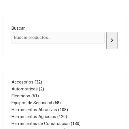
Buscar
32
Accesorios
32
productos
2
Automotrices
2
61
productos
Eléctricos
61
productos
58
Equipos de Seguridad
58
productos
108
Herramientas Abrasivas
108
120
productos
Herramientas Agrícolas
120
productos
130
Herramientas de Construcción
130