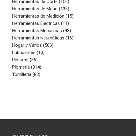
156
productos
Herramientas de Corte
156
productos
133
Herramientas de Mano
133
productos
15
Herramientas de Medición
15
11
productos
Herramientas Eléctricas
11
productos
93
Herramientas Mecánicas
93
productos
16
Herramientas Neumáticas
16
506
productos
Hogar y Varios
506
10
productos
Lubricantes
10
86
productos
Pinturas
86
productos
314
Plomería
314
83
productos
Tornillería
83
productos