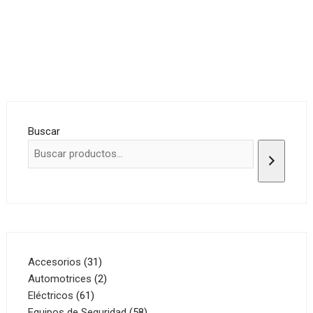
Buscar
31
Accesorios
31
productos
2
Automotrices
2
61
productos
Eléctricos
61
productos
58
Equipos de Seguridad
58