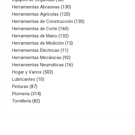
productos
130
Herramientas Abrasivas
130
120
productos
Herramientas Agrícolas
120
productos
130
Herramientas de Construcción
130
160
productos
Herramientas de Corte
160
productos
132
Herramientas de Mano
132
productos
15
Herramientas de Medición
15
11
productos
Herramientas Eléctricas
11
productos
92
Herramientas Mecánicas
92
productos
16
Herramientas Neumáticas
16
502
productos
Hogar y Varios
502
10
productos
Lubricantes
10
87
productos
Pinturas
87
productos
314
Plomería
314
82
productos
Tornillería
82
productos