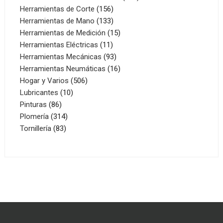
156
productos
Herramientas de Corte
156
productos
133
Herramientas de Mano
133
productos
15
Herramientas de Medición
15
11
productos
Herramientas Eléctricas
11
productos
93
Herramientas Mecánicas
93
productos
16
Herramientas Neumáticas
16
506
productos
Hogar y Varios
506
10
productos
Lubricantes
10
86
productos
Pinturas
86
productos
314
Plomería
314
83
productos
Tornillería
83
productos