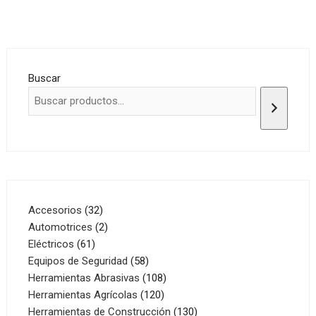
Buscar
32
Accesorios
32
productos
2
Automotrices
2
61
productos
Eléctricos
61
productos
58
Equipos de Seguridad
58
productos
108
Herramientas Abrasivas
108
120
productos
Herramientas Agrícolas
120
productos
130
Herramientas de Construcción
130