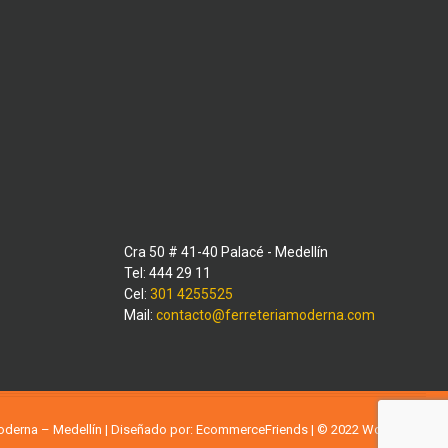
Cra 50 # 41-40 Palacé - Medellín
Tel: 444 29 11
Cel:
301 4255525
Mail:
contacto@ferreteriamoderna.com
Moderna – Medellín | Diseñado por:
EcommerceFriends
| © 2022
WordPress