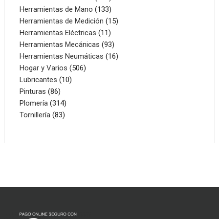
productos
133
Herramientas de Mano
133
productos
15
Herramientas de Medición
15
11
productos
Herramientas Eléctricas
11
productos
93
Herramientas Mecánicas
93
productos
16
Herramientas Neumáticas
16
506
productos
Hogar y Varios
506
10
productos
Lubricantes
10
86
productos
Pinturas
86
productos
314
Plomería
314
83
productos
Tornillería
83
productos