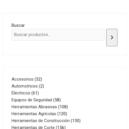
Buscar
32
Accesorios
32
productos
2
Automotrices
2
61
productos
Eléctricos
61
productos
58
Equipos de Seguridad
58
productos
108
Herramientas Abrasivas
108
120
productos
Herramientas Agrícolas
120
productos
130
Herramientas de Construcción
130
156
productos
Herramientas de Corte
156