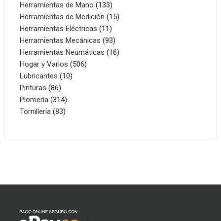
productos
133
Herramientas de Mano
133
productos
15
Herramientas de Medición
15
11
productos
Herramientas Eléctricas
11
productos
93
Herramientas Mecánicas
93
productos
16
Herramientas Neumáticas
16
506
productos
Hogar y Varios
506
10
productos
Lubricantes
10
86
productos
Pinturas
86
productos
314
Plomería
314
83
productos
Tornillería
83
productos