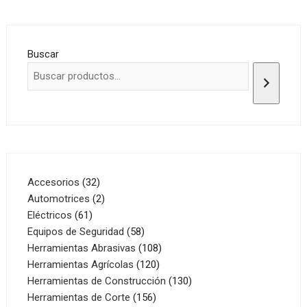
Buscar
32
Accesorios
32
productos
2
Automotrices
2
61
productos
Eléctricos
61
productos
58
Equipos de Seguridad
58
productos
108
Herramientas Abrasivas
108
120
productos
Herramientas Agrícolas
120
productos
130
Herramientas de Construcción
130
156
productos
Herramientas de Corte
156