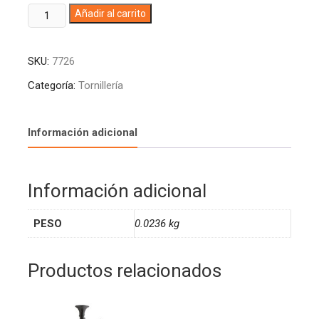
CHAZO
A
Añadir al carrito
EXPANSIVO
l
DE
t
SKU:
7726
5/16X2.1/2
e
5261E51603
r
Categoría:
Tornillería
CA
n
MEJIA
a
(25)
t
Información adicional
cantidad
i
v
e
Información adicional
:
PESO
0.0236 kg
Productos relacionados