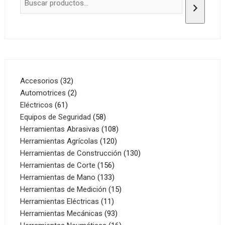
32
Accesorios
32
productos
2
Automotrices
2
61
productos
Eléctricos
61
productos
58
Equipos de Seguridad
58
productos
108
Herramientas Abrasivas
108
120
productos
Herramientas Agrícolas
120
productos
130
Herramientas de Construcción
130
156
productos
Herramientas de Corte
156
productos
133
Herramientas de Mano
133
productos
15
Herramientas de Medición
15
11
productos
Herramientas Eléctricas
11
productos
93
Herramientas Mecánicas
93
productos
16