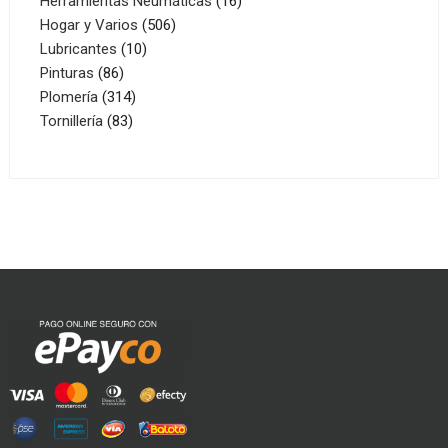
Herramientas Neumáticas
16
506
productos
Hogar y Varios
506
10
productos
Lubricantes
10
86
productos
Pinturas
86
productos
314
Plomería
314
83
productos
Tornillería
83
productos