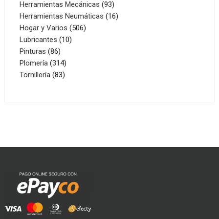
productos
93
Herramientas Mecánicas
93
productos
16
Herramientas Neumáticas
16
506
productos
Hogar y Varios
506
10
productos
Lubricantes
10
86
productos
Pinturas
86
productos
314
Plomería
314
83
productos
Tornillería
83
productos