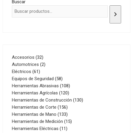
Buscar
32
Accesorios
32
productos
2
Automotrices
2
61
productos
Eléctricos
61
productos
58
Equipos de Seguridad
58
productos
108
Herramientas Abrasivas
108
120
productos
Herramientas Agrícolas
120
productos
130
Herramientas de Construcción
130
156
productos
Herramientas de Corte
156
productos
133
Herramientas de Mano
133
productos
15
Herramientas de Medición
15
11
productos
Herramientas Eléctricas
11