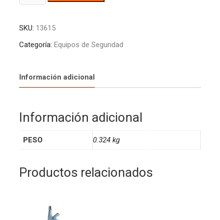
SEÑALIZACION
l
AMAR-
t
SKU:
13615
NEGRA
e
PRE
r
Categoría:
Equipos de Seguridad
100
n
MTS
a
cantidad
t
Información adicional
i
v
e
Información adicional
:
PESO
0.324 kg
Productos relacionados