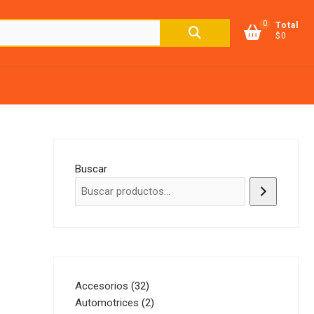
0
Buscar
Total
$0
por:
Buscar
32
Accesorios
32
productos
2
Automotrices
2