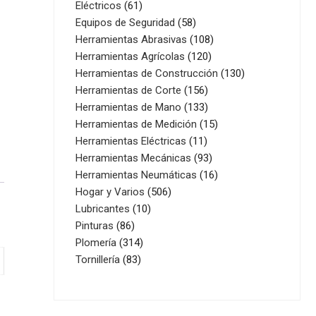
61
productos
Eléctricos
61
productos
58
Equipos de Seguridad
58
productos
108
Herramientas Abrasivas
108
120
productos
Herramientas Agrícolas
120
productos
130
Herramientas de Construcción
130
156
productos
Herramientas de Corte
156
productos
133
Herramientas de Mano
133
productos
15
Herramientas de Medición
15
11
productos
Herramientas Eléctricas
11
productos
93
Herramientas Mecánicas
93
productos
16
Herramientas Neumáticas
16
506
productos
Hogar y Varios
506
10
productos
Lubricantes
10
86
productos
Pinturas
86
productos
314
Plomería
314
83
productos
Tornillería
83
productos