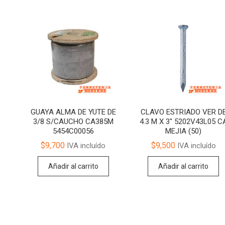
GUAYA ALMA DE YUTE DE
CLAVO ESTRIADO VER D
3/8 S/CAUCHO CA385M
4.3 M X 3″ 5202V43L05 C
5454C00056
MEJIA (50)
$
9,700
$
9,500
IVA incluído
IVA incluído
Añadir al carrito
Añadir al carrito