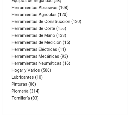
productos
58
Equipos de Seguridad
58
productos
108
Herramientas Abrasivas
108
120
productos
Herramientas Agrícolas
120
productos
130
Herramientas de Construcción
130
156
productos
Herramientas de Corte
156
productos
133
Herramientas de Mano
133
productos
15
Herramientas de Medición
15
11
productos
Herramientas Eléctricas
11
productos
93
Herramientas Mecánicas
93
productos
16
Herramientas Neumáticas
16
506
productos
Hogar y Varios
506
10
productos
Lubricantes
10
86
productos
Pinturas
86
productos
314
Plomería
314
83
productos
Tornillería
83
productos