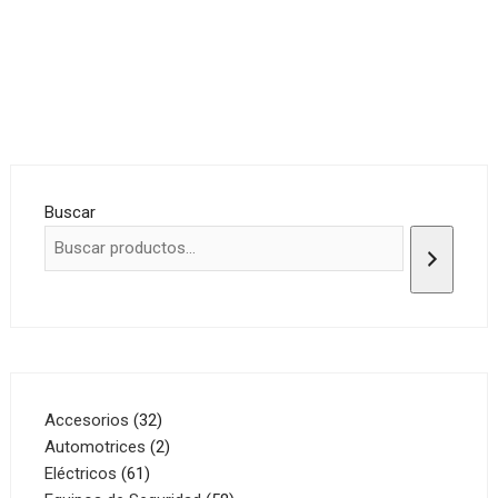
Buscar
32
Accesorios
32
productos
2
Automotrices
2
61
productos
Eléctricos
61