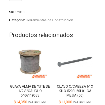
GUADAÑA
l
P/PALMA
t
SKU:
28130
45CM
e
X
r
Categoría:
Herramientas de Construcción
20MM
n
C-
a
Productos relacionados
13
t
LACADA
i
HERRAGRO
v
T1213390247
e
(24)
:
cantidad
GUAYA ALMA DE YUTE DE
CLAVO C/CABEZA 6″ X
1/2 S/CAUCHO
KILO 5203L60L01 CA
5406119033
MEJIA (50)
$
14,350
$
11,000
IVA incluído
IVA incluído