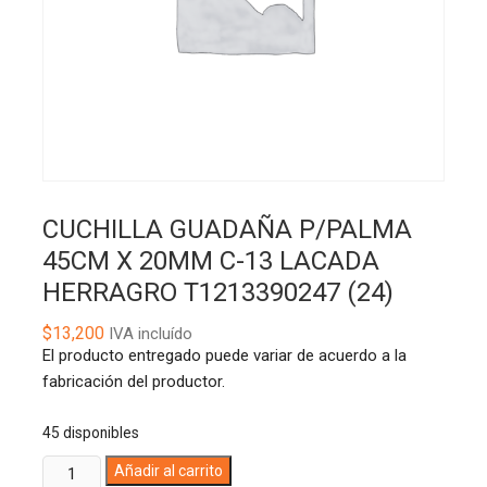
CUCHILLA GUADAÑA P/PALMA
45CM X 20MM C-13 LACADA
HERRAGRO T1213390247 (24)
$
13,200
IVA incluído
El producto entregado puede variar de acuerdo a la
fabricación del productor.
45 disponibles
CUCHILLA
A
Añadir al carrito