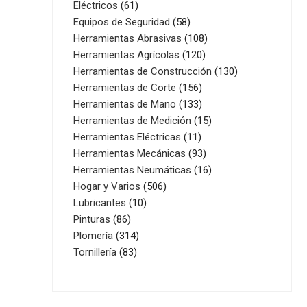
61
productos
Eléctricos
61
productos
58
Equipos de Seguridad
58
productos
108
Herramientas Abrasivas
108
120
productos
Herramientas Agrícolas
120
productos
130
Herramientas de Construcción
130
156
productos
Herramientas de Corte
156
productos
133
Herramientas de Mano
133
productos
15
Herramientas de Medición
15
11
productos
Herramientas Eléctricas
11
productos
93
Herramientas Mecánicas
93
productos
16
Herramientas Neumáticas
16
506
productos
Hogar y Varios
506
10
productos
Lubricantes
10
86
productos
Pinturas
86
productos
314
Plomería
314
83
productos
Tornillería
83
productos