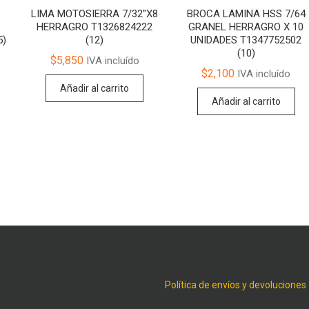
LIMA MOTOSIERRA 7/32″X8
BROCA LAMINA HSS 7/64
HERRAGRO T1326824222
GRANEL HERRAGRO X 10
5)
(12)
UNIDADES T1347752502
(10)
$
5,850
IVA incluído
$
2,100
IVA incluído
Añadir al carrito
Añadir al carrito
Política de envíos y devoluciones