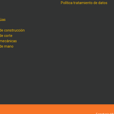
Política tratamiento de datos
úas
de construcción
de corte
 mecánicas
 de mano