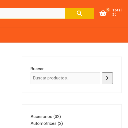
0
Buscar
Total
$0
por:
Buscar
32
Accesorios
32
productos
2
Automotrices
2