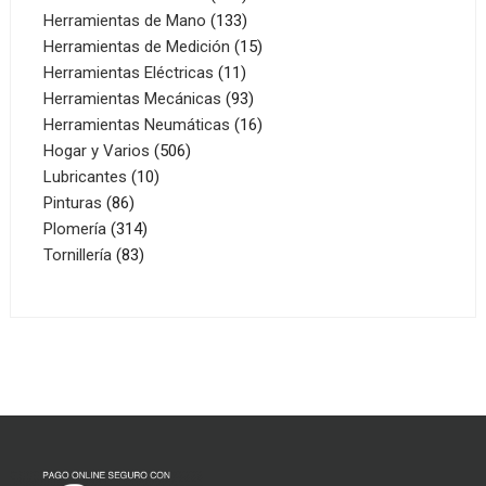
productos
133
Herramientas de Mano
133
productos
15
Herramientas de Medición
15
11
productos
Herramientas Eléctricas
11
productos
93
Herramientas Mecánicas
93
productos
16
Herramientas Neumáticas
16
506
productos
Hogar y Varios
506
10
productos
Lubricantes
10
86
productos
Pinturas
86
productos
314
Plomería
314
83
productos
Tornillería
83
productos