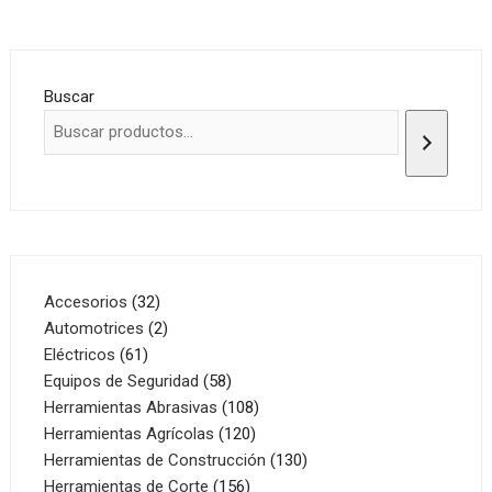
Buscar
32
Accesorios
32
productos
2
Automotrices
2
61
productos
Eléctricos
61
productos
58
Equipos de Seguridad
58
productos
108
Herramientas Abrasivas
108
120
productos
Herramientas Agrícolas
120
productos
130
Herramientas de Construcción
130
156
productos
Herramientas de Corte
156