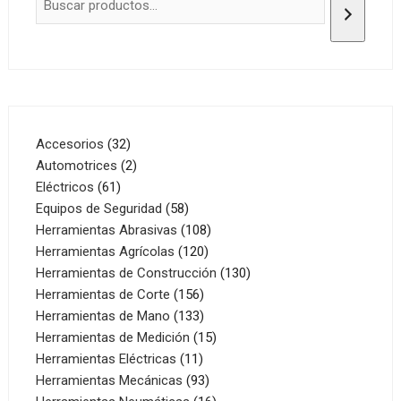
32
Accesorios
32
productos
2
Automotrices
2
61
productos
Eléctricos
61
productos
58
Equipos de Seguridad
58
productos
108
Herramientas Abrasivas
108
120
productos
Herramientas Agrícolas
120
productos
130
Herramientas de Construcción
130
156
productos
Herramientas de Corte
156
productos
133
Herramientas de Mano
133
productos
15
Herramientas de Medición
15
11
productos
Herramientas Eléctricas
11
productos
93
Herramientas Mecánicas
93
productos
16