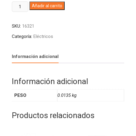
TAPA
A
Añadir al carrito
PLASTICA
l
SUPLEMENTO
t
SKU:
16321
BLANCA
e
ST
r
Categoría:
Eléctricos
10INDUMA
n
T1206-
a
0027
t
Información adicional
(10)
i
cantidad
v
e
Información adicional
:
PESO
0.0135 kg
Productos relacionados