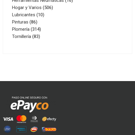
Herramientas Neumáticas
16
506
productos
Hogar y Varios
506
10
productos
Lubricantes
10
86
productos
Pinturas
86
productos
314
Plomería
314
83
productos
Tornillería
83
productos