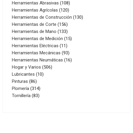
productos
108
Herramientas Abrasivas
108
120
productos
Herramientas Agrícolas
120
productos
130
Herramientas de Construcción
130
156
productos
Herramientas de Corte
156
productos
133
Herramientas de Mano
133
productos
15
Herramientas de Medición
15
11
productos
Herramientas Eléctricas
11
productos
93
Herramientas Mecánicas
93
productos
16
Herramientas Neumáticas
16
506
productos
Hogar y Varios
506
10
productos
Lubricantes
10
86
productos
Pinturas
86
productos
314
Plomería
314
83
productos
Tornillería
83
productos