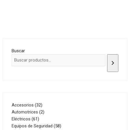
Buscar
32
Accesorios
32
productos
2
Automotrices
2
61
productos
Eléctricos
61
productos
58
Equipos de Seguridad
58