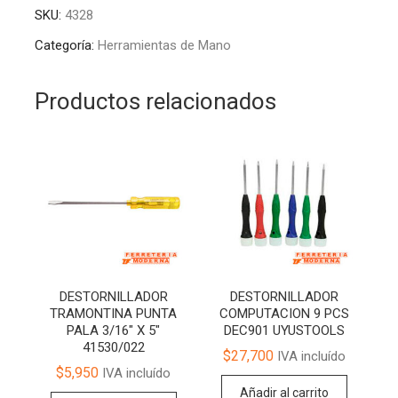
DE
t
SKU:
4328
3
e
TON.
r
Categoría:
Herramientas de Mano
X
n
3
a
Productos relacionados
MTS
t
cantidad
i
v
e
:
DESTORNILLADOR
DESTORNILLADOR
TRAMONTINA PUNTA
COMPUTACION 9 PCS
PALA 3/16″ X 5″
DEC901 UYUSTOOLS
41530/022
$
27,700
IVA incluído
$
5,950
IVA incluído
Añadir al carrito