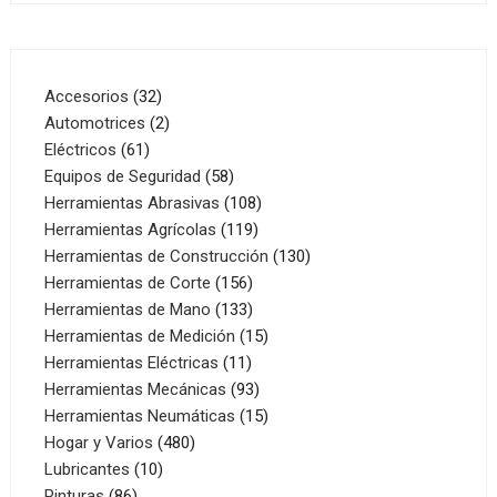
32
Accesorios
32
productos
2
Automotrices
2
61
productos
Eléctricos
61
productos
58
Equipos de Seguridad
58
productos
108
Herramientas Abrasivas
108
119
productos
Herramientas Agrícolas
119
productos
130
Herramientas de Construcción
130
156
productos
Herramientas de Corte
156
productos
133
Herramientas de Mano
133
productos
15
Herramientas de Medición
15
11
productos
Herramientas Eléctricas
11
productos
93
Herramientas Mecánicas
93
productos
15
Herramientas Neumáticas
15
480
productos
Hogar y Varios
480
10
productos
Lubricantes
10
86
productos
Pinturas
86