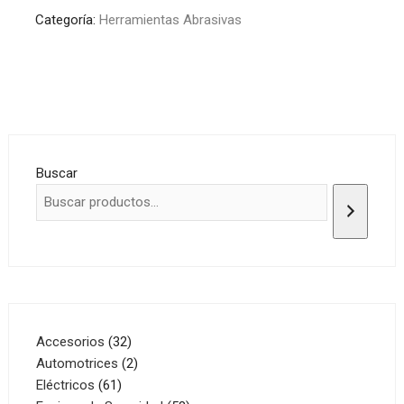
Categoría:
Herramientas Abrasivas
Buscar
32
Accesorios
32
productos
2
Automotrices
2
61
productos
Eléctricos
61