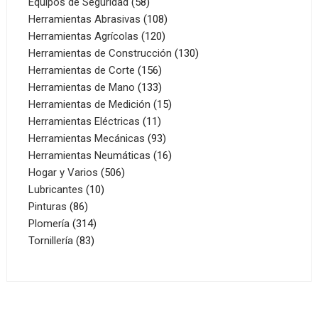
productos
58
Equipos de Seguridad
58
productos
108
Herramientas Abrasivas
108
120
productos
Herramientas Agrícolas
120
productos
130
Herramientas de Construcción
130
156
productos
Herramientas de Corte
156
productos
133
Herramientas de Mano
133
productos
15
Herramientas de Medición
15
11
productos
Herramientas Eléctricas
11
productos
93
Herramientas Mecánicas
93
productos
16
Herramientas Neumáticas
16
506
productos
Hogar y Varios
506
10
productos
Lubricantes
10
86
productos
Pinturas
86
productos
314
Plomería
314
83
productos
Tornillería
83
productos