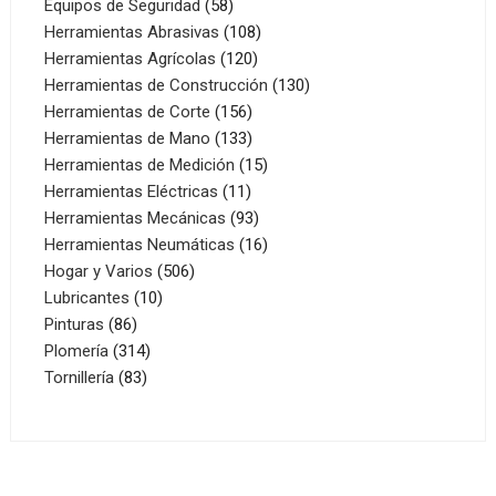
productos
58
Equipos de Seguridad
58
productos
108
Herramientas Abrasivas
108
120
productos
Herramientas Agrícolas
120
productos
130
Herramientas de Construcción
130
156
productos
Herramientas de Corte
156
productos
133
Herramientas de Mano
133
productos
15
Herramientas de Medición
15
11
productos
Herramientas Eléctricas
11
productos
93
Herramientas Mecánicas
93
productos
16
Herramientas Neumáticas
16
506
productos
Hogar y Varios
506
10
productos
Lubricantes
10
86
productos
Pinturas
86
productos
314
Plomería
314
83
productos
Tornillería
83
productos