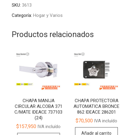
POMO
t
SKU:
3613
MILENIO
e
CROMO
r
Categoría:
Hogar y Varios
MATE
n
258
a
Productos relacionados
IDEACE
t
725803
i
cantidad
v
e
:
CHAPA MANIJA
CHAPA PROTECTORA
CIRCULAR ALCOBA 371
AUTOMATICA BRONCE
C/MATE IDEACE 737103
862 IDEACE 286201
(24)
$
70,500
IVA incluído
$
157,950
IVA incluído
Añadir al carrito