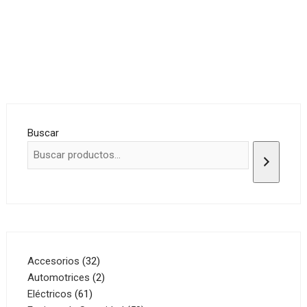
Buscar
32
Accesorios
32
productos
2
Automotrices
2
61
productos
Eléctricos
61