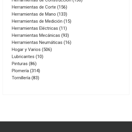
156
productos
Herramientas de Corte
156
productos
133
Herramientas de Mano
133
productos
15
Herramientas de Medición
15
11
productos
Herramientas Eléctricas
11
productos
93
Herramientas Mecánicas
93
productos
16
Herramientas Neumáticas
16
506
productos
Hogar y Varios
506
10
productos
Lubricantes
10
86
productos
Pinturas
86
productos
314
Plomería
314
83
productos
Tornillería
83
productos