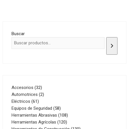
Buscar
32
Accesorios
32
productos
2
Automotrices
2
61
productos
Eléctricos
61
productos
58
Equipos de Seguridad
58
productos
108
Herramientas Abrasivas
108
120
productos
Herramientas Agrícolas
120
productos
130
Herramientas de Construcción
130