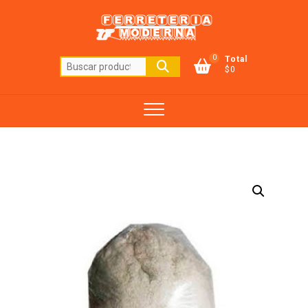
Saltar
al
contenido
0
Total
Buscar
$0
por: