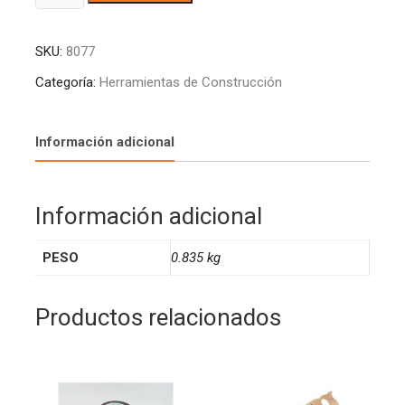
DE
l
LIMPIEZA
t
SKU:
8077
X
e
BOLSA
r
Categoría:
Herramientas de Construcción
800GR
n
cantidad
a
t
Información adicional
i
v
e
Información adicional
:
PESO
0.835 kg
Productos relacionados