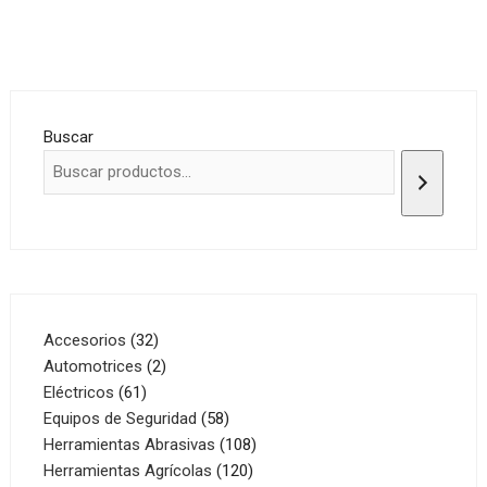
Buscar
32
Accesorios
32
productos
2
Automotrices
2
61
productos
Eléctricos
61
productos
58
Equipos de Seguridad
58
productos
108
Herramientas Abrasivas
108
120
productos
Herramientas Agrícolas
120