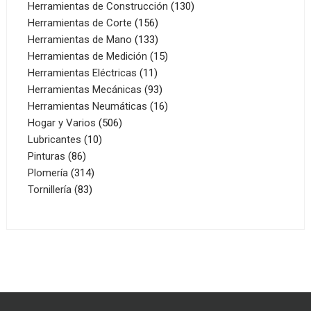
productos
130
Herramientas de Construcción
130
156
productos
Herramientas de Corte
156
productos
133
Herramientas de Mano
133
productos
15
Herramientas de Medición
15
11
productos
Herramientas Eléctricas
11
productos
93
Herramientas Mecánicas
93
productos
16
Herramientas Neumáticas
16
506
productos
Hogar y Varios
506
10
productos
Lubricantes
10
86
productos
Pinturas
86
productos
314
Plomería
314
83
productos
Tornillería
83
productos