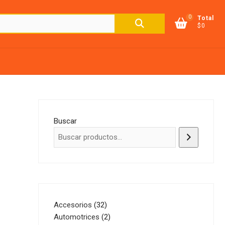
0
Buscar
Total
$0
por:
Buscar
32
Accesorios
32
productos
2
Automotrices
2