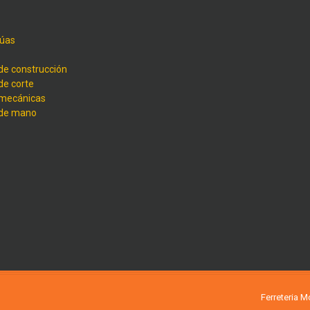
úas
de construcción
de corte
 mecánicas
 de mano
Ferreteria 