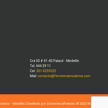
Cra 50 # 41-40 Palacé - Medellín
Tel: 444 29 11
Cel:
301 4255525
Mail:
contacto@ferreteriamoderna.com
Moderna – Medellín | Diseñado por:
EcommerceFriends
| © 2022
WordPress