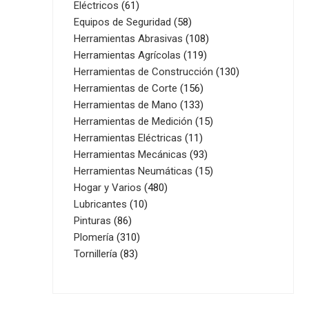
61
productos
Eléctricos
61
productos
58
Equipos de Seguridad
58
productos
108
Herramientas Abrasivas
108
119
productos
Herramientas Agrícolas
119
productos
130
Herramientas de Construcción
130
156
productos
Herramientas de Corte
156
productos
133
Herramientas de Mano
133
productos
15
Herramientas de Medición
15
11
productos
Herramientas Eléctricas
11
productos
93
Herramientas Mecánicas
93
productos
15
Herramientas Neumáticas
15
480
productos
Hogar y Varios
480
10
productos
Lubricantes
10
86
productos
Pinturas
86
productos
310
Plomería
310
83
productos
Tornillería
83
productos