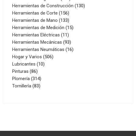
productos
130
Herramientas de Construcción
130
156
productos
Herramientas de Corte
156
productos
133
Herramientas de Mano
133
productos
15
Herramientas de Medición
15
11
productos
Herramientas Eléctricas
11
productos
93
Herramientas Mecánicas
93
productos
16
Herramientas Neumáticas
16
506
productos
Hogar y Varios
506
10
productos
Lubricantes
10
86
productos
Pinturas
86
productos
314
Plomería
314
83
productos
Tornillería
83
productos