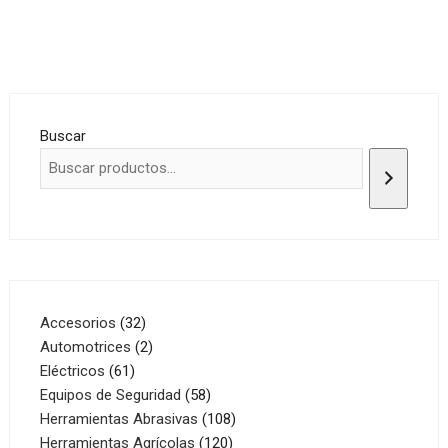
Buscar
32
Accesorios
32
productos
2
Automotrices
2
61
productos
Eléctricos
61
productos
58
Equipos de Seguridad
58
productos
108
Herramientas Abrasivas
108
120
productos
Herramientas Agrícolas
120