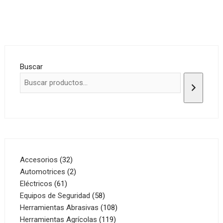
Buscar
32
Accesorios
32
productos
2
Automotrices
2
61
productos
Eléctricos
61
productos
58
Equipos de Seguridad
58
productos
108
Herramientas Abrasivas
108
119
productos
Herramientas Agrícolas
119