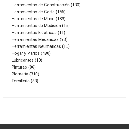
productos
130
Herramientas de Construcción
130
156
productos
Herramientas de Corte
156
productos
133
Herramientas de Mano
133
productos
15
Herramientas de Medición
15
11
productos
Herramientas Eléctricas
11
productos
93
Herramientas Mecánicas
93
productos
15
Herramientas Neumáticas
15
480
productos
Hogar y Varios
480
10
productos
Lubricantes
10
86
productos
Pinturas
86
productos
310
Plomería
310
83
productos
Tornillería
83
productos