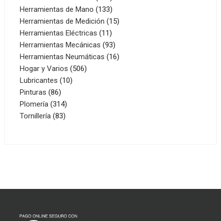
productos
133
Herramientas de Mano
133
productos
15
Herramientas de Medición
15
11
productos
Herramientas Eléctricas
11
productos
93
Herramientas Mecánicas
93
productos
16
Herramientas Neumáticas
16
506
productos
Hogar y Varios
506
10
productos
Lubricantes
10
86
productos
Pinturas
86
productos
314
Plomería
314
83
productos
Tornillería
83
productos