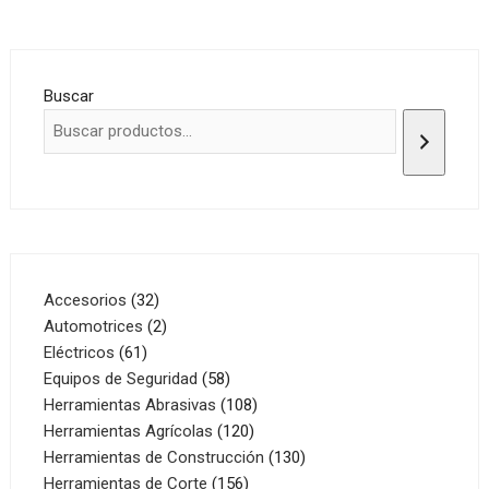
Buscar
32
Accesorios
32
productos
2
Automotrices
2
61
productos
Eléctricos
61
productos
58
Equipos de Seguridad
58
productos
108
Herramientas Abrasivas
108
120
productos
Herramientas Agrícolas
120
productos
130
Herramientas de Construcción
130
156
productos
Herramientas de Corte
156