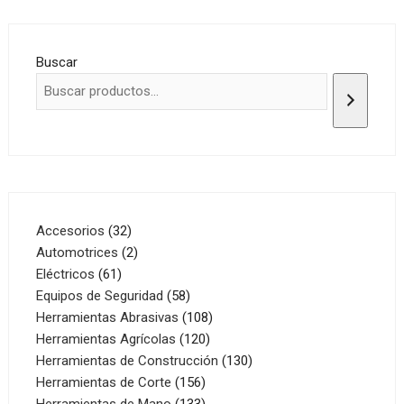
Buscar
32
Accesorios
32
productos
2
Automotrices
2
61
productos
Eléctricos
61
productos
58
Equipos de Seguridad
58
productos
108
Herramientas Abrasivas
108
120
productos
Herramientas Agrícolas
120
productos
130
Herramientas de Construcción
130
156
productos
Herramientas de Corte
156
productos
133
Herramientas de Mano
133