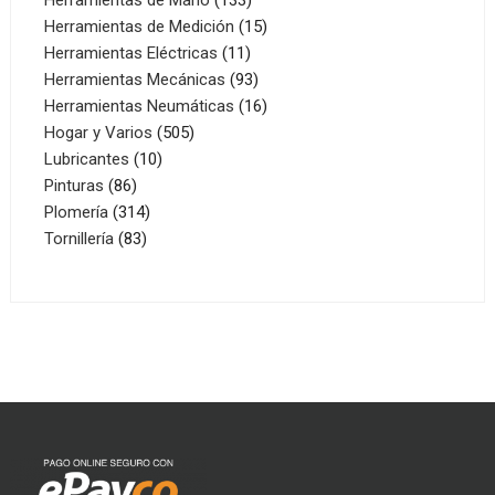
productos
15
Herramientas de Medición
15
11
productos
Herramientas Eléctricas
11
productos
93
Herramientas Mecánicas
93
productos
16
Herramientas Neumáticas
16
505
productos
Hogar y Varios
505
10
productos
Lubricantes
10
86
productos
Pinturas
86
productos
314
Plomería
314
83
productos
Tornillería
83
productos