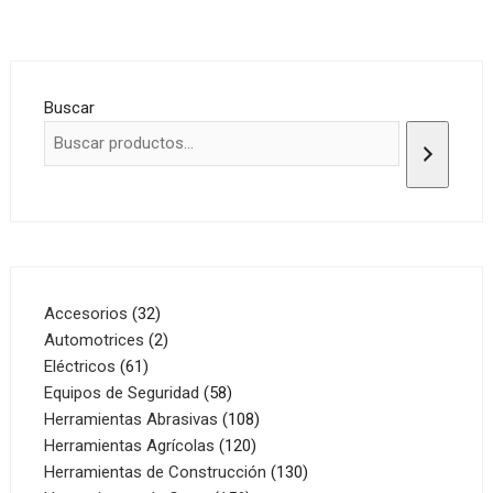
Buscar
32
Accesorios
32
productos
2
Automotrices
2
61
productos
Eléctricos
61
productos
58
Equipos de Seguridad
58
productos
108
Herramientas Abrasivas
108
120
productos
Herramientas Agrícolas
120
productos
130
Herramientas de Construcción
130