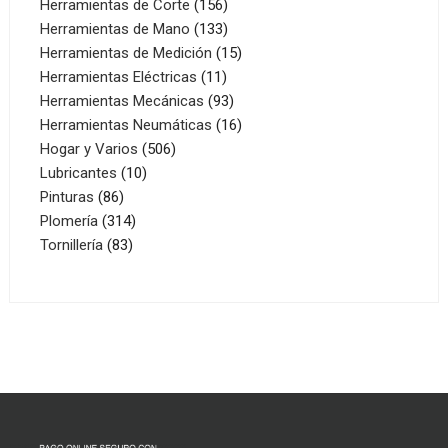
156
productos
Herramientas de Corte
156
productos
133
Herramientas de Mano
133
productos
15
Herramientas de Medición
15
11
productos
Herramientas Eléctricas
11
productos
93
Herramientas Mecánicas
93
productos
16
Herramientas Neumáticas
16
506
productos
Hogar y Varios
506
10
productos
Lubricantes
10
86
productos
Pinturas
86
productos
314
Plomería
314
83
productos
Tornillería
83
productos