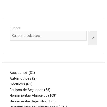
Buscar
32
Accesorios
32
productos
2
Automotrices
2
61
productos
Eléctricos
61
productos
58
Equipos de Seguridad
58
productos
108
Herramientas Abrasivas
108
120
productos
Herramientas Agrícolas
120
productos
130
Herramientas de Construcción
130