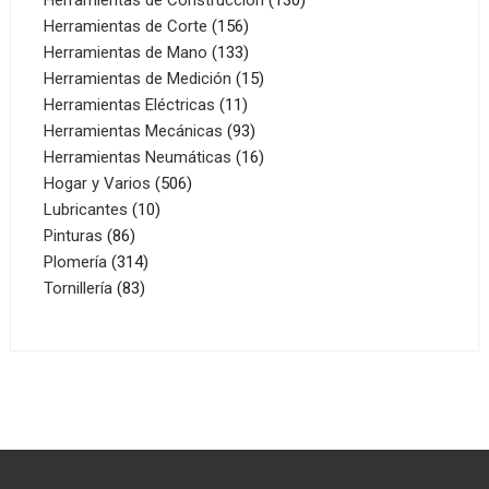
156
productos
Herramientas de Corte
156
productos
133
Herramientas de Mano
133
productos
15
Herramientas de Medición
15
11
productos
Herramientas Eléctricas
11
productos
93
Herramientas Mecánicas
93
productos
16
Herramientas Neumáticas
16
506
productos
Hogar y Varios
506
10
productos
Lubricantes
10
86
productos
Pinturas
86
productos
314
Plomería
314
83
productos
Tornillería
83
productos