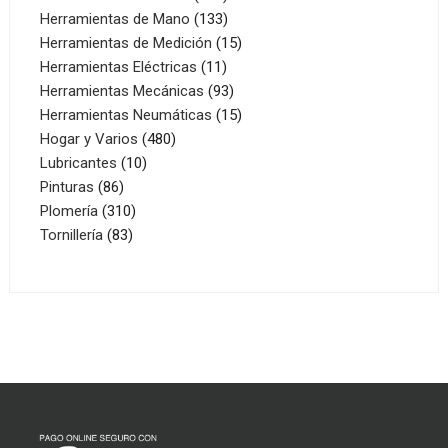
productos
133
Herramientas de Mano
133
productos
15
Herramientas de Medición
15
11
productos
Herramientas Eléctricas
11
productos
93
Herramientas Mecánicas
93
productos
15
Herramientas Neumáticas
15
480
productos
Hogar y Varios
480
10
productos
Lubricantes
10
86
productos
Pinturas
86
productos
310
Plomería
310
83
productos
Tornillería
83
productos