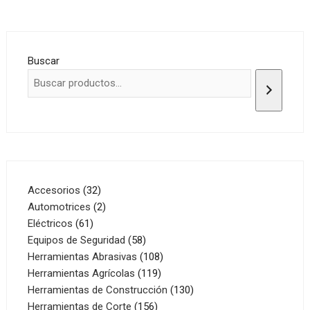
Buscar
32
Accesorios
32
productos
2
Automotrices
2
61
productos
Eléctricos
61
productos
58
Equipos de Seguridad
58
productos
108
Herramientas Abrasivas
108
119
productos
Herramientas Agrícolas
119
productos
130
Herramientas de Construcción
130
156
productos
Herramientas de Corte
156