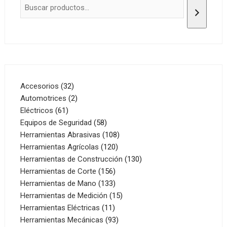
32
Accesorios
32
productos
2
Automotrices
2
61
productos
Eléctricos
61
productos
58
Equipos de Seguridad
58
productos
108
Herramientas Abrasivas
108
120
productos
Herramientas Agrícolas
120
productos
130
Herramientas de Construcción
130
156
productos
Herramientas de Corte
156
productos
133
Herramientas de Mano
133
productos
15
Herramientas de Medición
15
11
productos
Herramientas Eléctricas
11
productos
93
Herramientas Mecánicas
93