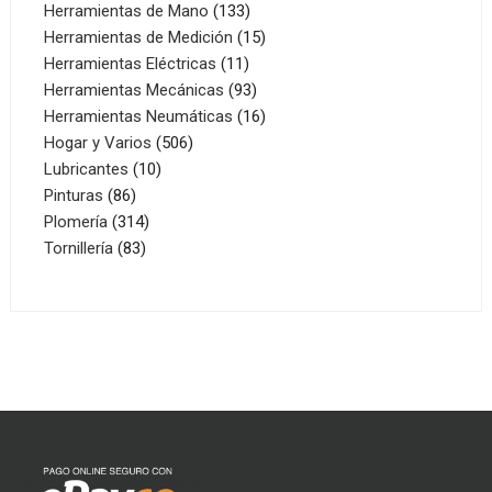
productos
133
Herramientas de Mano
133
productos
15
Herramientas de Medición
15
11
productos
Herramientas Eléctricas
11
productos
93
Herramientas Mecánicas
93
productos
16
Herramientas Neumáticas
16
506
productos
Hogar y Varios
506
10
productos
Lubricantes
10
86
productos
Pinturas
86
productos
314
Plomería
314
83
productos
Tornillería
83
productos