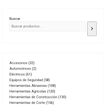
Buscar
32
Accesorios
32
productos
2
Automotrices
2
61
productos
Eléctricos
61
productos
58
Equipos de Seguridad
58
productos
108
Herramientas Abrasivas
108
120
productos
Herramientas Agrícolas
120
productos
130
Herramientas de Construcción
130
156
productos
Herramientas de Corte
156