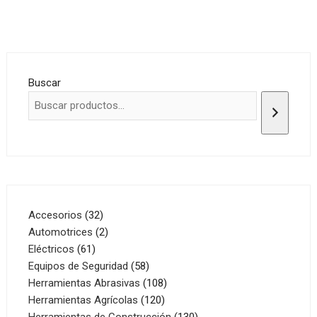
Buscar
32
Accesorios
32
productos
2
Automotrices
2
61
productos
Eléctricos
61
productos
58
Equipos de Seguridad
58
productos
108
Herramientas Abrasivas
108
120
productos
Herramientas Agrícolas
120
productos
130
Herramientas de Construcción
130