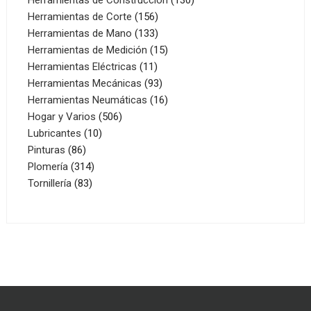
156
productos
Herramientas de Corte
156
productos
133
Herramientas de Mano
133
productos
15
Herramientas de Medición
15
11
productos
Herramientas Eléctricas
11
productos
93
Herramientas Mecánicas
93
productos
16
Herramientas Neumáticas
16
506
productos
Hogar y Varios
506
10
productos
Lubricantes
10
86
productos
Pinturas
86
productos
314
Plomería
314
83
productos
Tornillería
83
productos