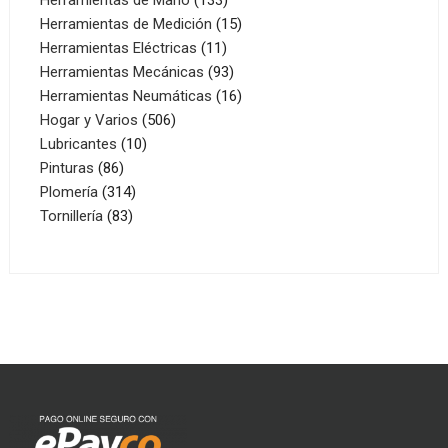
productos
15
Herramientas de Medición
15
11
productos
Herramientas Eléctricas
11
productos
93
Herramientas Mecánicas
93
productos
16
Herramientas Neumáticas
16
506
productos
Hogar y Varios
506
10
productos
Lubricantes
10
86
productos
Pinturas
86
productos
314
Plomería
314
83
productos
Tornillería
83
productos