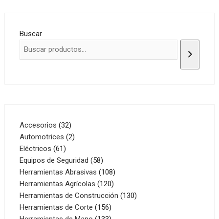
Buscar
32
Accesorios
32
productos
2
Automotrices
2
61
productos
Eléctricos
61
productos
58
Equipos de Seguridad
58
productos
108
Herramientas Abrasivas
108
120
productos
Herramientas Agrícolas
120
productos
130
Herramientas de Construcción
130
156
productos
Herramientas de Corte
156
productos
133
Herramientas de Mano
133